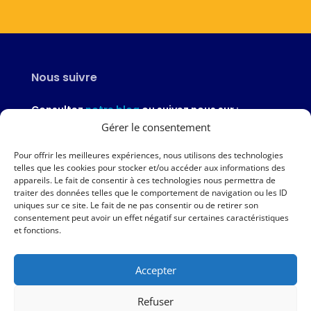
Nous suivre
Consultez
notre blog
ou suivez nous sur :
Gérer le consentement
Pour offrir les meilleures expériences, nous utilisons des technologies
telles que les cookies pour stocker et/ou accéder aux informations des
appareils. Le fait de consentir à ces technologies nous permettra de
Nous contacter
traiter des données telles que le comportement de navigation ou les ID
uniques sur ce site. Le fait de ne pas consentir ou de retirer son
02 97 46 51 97
consentement peut avoir un effet négatif sur certaines caractéristiques
et fonctions.
Nous écrire
Accepter
Nos agences
Refuser