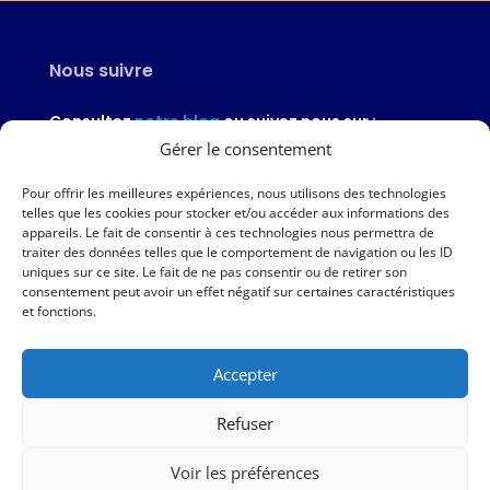
Nous suivre
Consultez
notre blog
ou suivez nous sur :
Gérer le consentement
Pour offrir les meilleures expériences, nous utilisons des technologies
telles que les cookies pour stocker et/ou accéder aux informations des
appareils. Le fait de consentir à ces technologies nous permettra de
Nous contacter
traiter des données telles que le comportement de navigation ou les ID
uniques sur ce site. Le fait de ne pas consentir ou de retirer son
02 97 46 51 97
consentement peut avoir un effet négatif sur certaines caractéristiques
et fonctions.
Nous écrire
Accepter
Nos agences
Refuser
AMPER – 6 avenue du Général Borgnis-Desbordes – VANNES
Voir les préférences
|
Mentions légales
|
Politique de protection des données
|