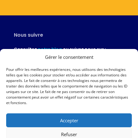
Nous suivre
Consultez
notre blog
ou suivez nous sur :
Gérer le consentement
Pour offrir les meilleures expériences, nous utilisons des technologies
telles que les cookies pour stocker et/ou accéder aux informations des
appareils. Le fait de consentir à ces technologies nous permettra de
Nous contacter
traiter des données telles que le comportement de navigation ou les ID
uniques sur ce site. Le fait de ne pas consentir ou de retirer son
02 97 46 51 97
consentement peut avoir un effet négatif sur certaines caractéristiques
et fonctions.
Nous écrire
Accepter
Nos agences
Refuser