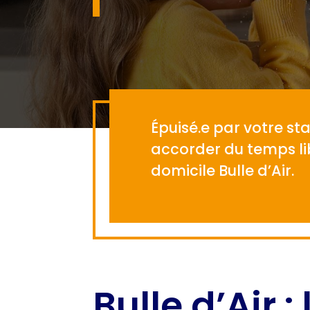
Épuisé.e par votre sta
accorder du temps lib
domicile Bulle d’Air.
Bulle d’Air :