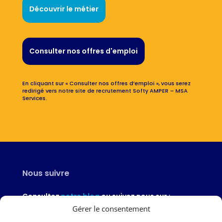
Découvrir le métier
Consulter nos offres d'emploi
En cliquant sur « Consulter nos offres d’emploi », vous serez
redirigé vers notre site de recrutement Softy AMPER – MSA
Services.
Nous suivre
Consultez
notre blog
ou suivez nous sur :
Gérer le consentement