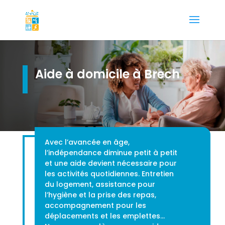
Aide à domicile à Brech
Avec l’avancée en âge,
l’indépendance diminue petit à petit
et une aide devient nécessaire pour
les activités quotidiennes. Entretien
du logement, assistance pour
l’hygiène et la prise des repas,
accompagnement pour les
déplacements et les emplettes…