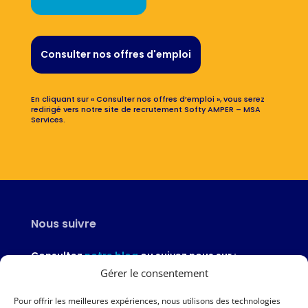
Consulter nos offres d'emploi
En cliquant sur « Consulter nos offres d’emploi », vous serez
redirigé vers notre site de recrutement Softy AMPER – MSA
Services.
Nous suivre
Consultez
notre blog
ou suivez nous sur :
Gérer le consentement
Pour offrir les meilleures expériences, nous utilisons des technologies