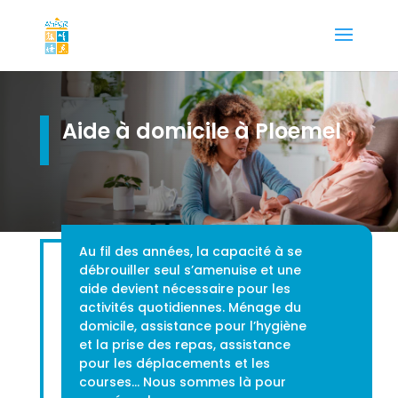
Aide à domicile à Ploemel
Au fil des années, la capacité à se
débrouiller seul s’amenuise et une
aide devient nécessaire pour les
activités quotidiennes. Ménage du
domicile, assistance pour l’hygiène
et la prise des repas, assistance
pour les déplacements et les
courses… Nous sommes là pour