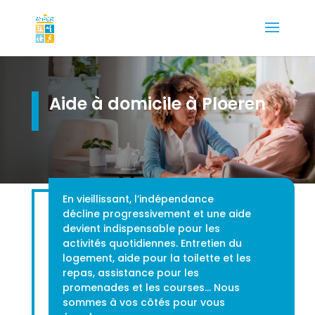
Aide à domicile à Ploeren
En vieillissant, l’indépendance
décline progressivement et une aide
devient indispensable pour les
activités quotidiennes. Entretien du
logement, aide pour la toilette et les
repas, assistance pour les
promenades et les courses… Nous
sommes à vos côtés pour vous