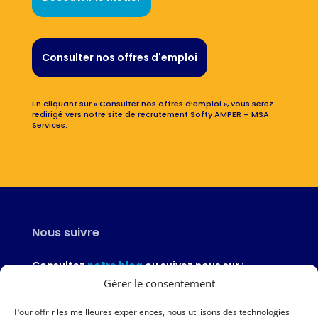
Consulter nos offres d'emploi
En cliquant sur « Consulter nos offres d’emploi », vous serez
redirigé vers notre site de recrutement Softy AMPER – MSA
Services.
Nous suivre
Consultez
notre blog
ou suivez nous sur :
Gérer le consentement
Pour offrir les meilleures expériences, nous utilisons des technologies