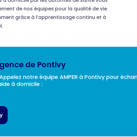
s à domicile par les autorités de santé vous
ement de nos équipes pour la qualité de vie
nt grâce à l’apprentissage continu et à
l.
gence de Pontivy
? Appelez notre équipe AMPER à Pontivy pour échan
aide à domicile :
vy