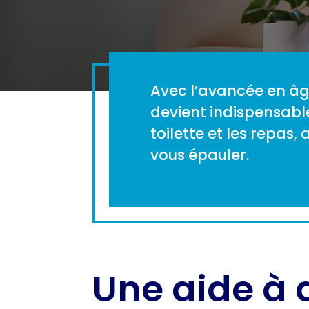
Avec l’avancée en âge
devient indispensable
toilette et les repas
vous épauler.
Une aide à 