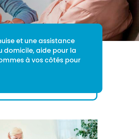
nuise et une assistance
u domicile, aide pour la
s sommes à vos côtés pour