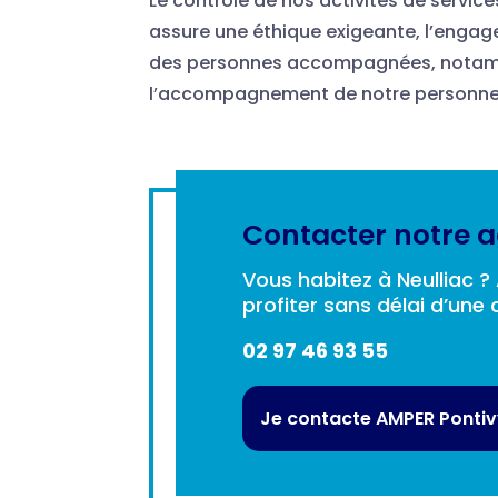
Le contrôle de nos activités de service
assure une éthique exigeante, l’engag
des personnes accompagnées, notamme
l’accompagnement de notre personne
Contacter notre a
Vous habitez à Neulliac 
profiter sans délai d’une 
02 97 46 93 55
Je contacte AMPER Ponti