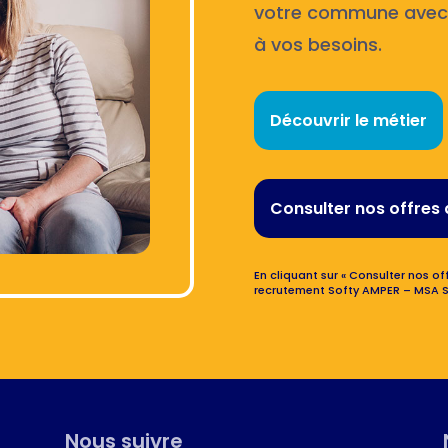
votre commune avec 
à vos besoins.
Découvrir le métier
Consulter nos offres 
En cliquant sur « Consulter nos off
recrutement Softy AMPER – MSA S
Nous suivre