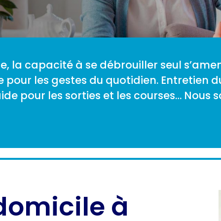
, la capacité à se débrouiller seul s’ame
 pour les gestes du quotidien. Entretien d
, aide pour les sorties et les courses… Nou
domicile à