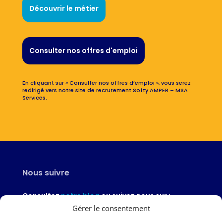
Découvrir le métier
Consulter nos offres d'emploi
En cliquant sur « Consulter nos offres d’emploi », vous serez
redirigé vers notre site de recrutement Softy AMPER – MSA
Services.
Nous suivre
Consultez
notre blog
ou suivez nous sur :
Gérer le consentement