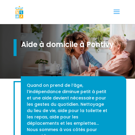
Aide à domicile à Pontivy
Quand on prend de l’âge,
l’indépendance diminue petit à petit
et une aide devient nécessaire pour
les gestes du quotidien. Nettoyage
du lieu de vie, aide pour la toilette et
les repas, aide pour les
déplacements et les emplettes…
Nous sommes à vos côtés pour