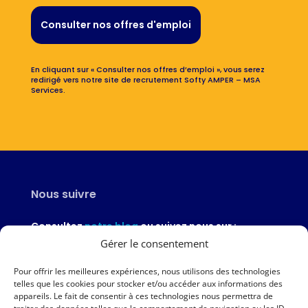
Consulter nos offres d'emploi
En cliquant sur « Consulter nos offres d’emploi », vous serez
redirigé vers notre site de recrutement Softy AMPER – MSA
Services.
Nous suivre
Consultez
notre blog
ou suivez nous sur :
Gérer le consentement
Pour offrir les meilleures expériences, nous utilisons des technologies
telles que les cookies pour stocker et/ou accéder aux informations des
appareils. Le fait de consentir à ces technologies nous permettra de
Nous contacter