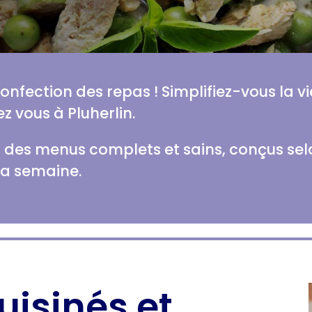
 confection des repas ! Simplifiez-vous la v
z vous à Pluherlin.
des menus complets et sains, conçus selon
la semaine.
uisinés et