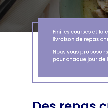
Fini les courses et la
livraison de repas che
Nous vous proposons 
pour chaque jour de 
Des repas c