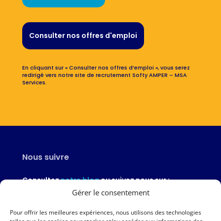
Consulter nos offres d'emploi
En cliquant sur « Consulter nos offres d’emploi », vous serez
redirigé vers notre site de recrutement Softy AMPER – MSA
Services.
Nous suivre
Consultez
notre blog
ou suivez nous sur :
Gérer le consentement
Pour offrir les meilleures expériences, nous utilisons des technologies