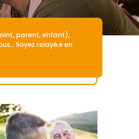
int, parent, enfant),
ous… Soyez relayé.e en