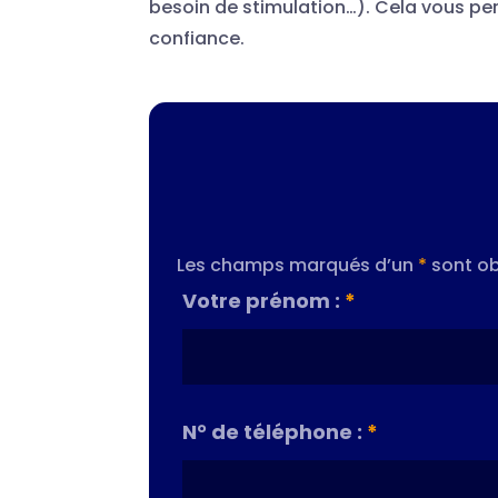
besoin de stimulation…). Cela vous perm
confiance.
Les champs marqués d’un
*
sont ob
Votre prénom :
*
N° de téléphone :
*