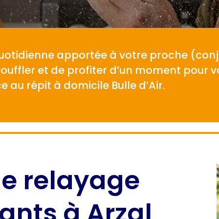
quotidienne apportée à votre proche (conjo
ouffler et de profiter d’un moment pour v
e au répit à domicile Bulle d’Air.
 le relayage
ants à Arzal