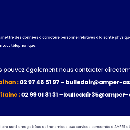
 transmettre des données à caractère personnel relatives à la santé physi
ontact téléphonique.
 pouvez également nous contacter directem
ihan :
02 97 46 51 97 – bulledair@amper-as
Vilaine :
02 99 01 81 31 – bulledair35@amper-
rmulaire sont enregistrées et transmises aux services concernés d’AMPER