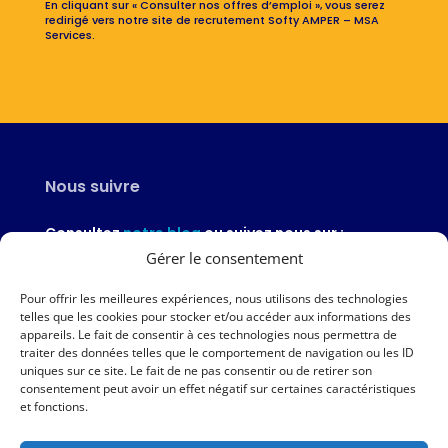
En cliquant sur « Consulter nos offres d’emploi », vous serez
redirigé vers notre site de recrutement Softy AMPER – MSA
Services.
Nous suivre
Consultez
notre blog
ou suivez nous sur :
Gérer le consentement
Pour offrir les meilleures expériences, nous utilisons des technologies
telles que les cookies pour stocker et/ou accéder aux informations des
appareils. Le fait de consentir à ces technologies nous permettra de
Nous contacter
traiter des données telles que le comportement de navigation ou les ID
uniques sur ce site. Le fait de ne pas consentir ou de retirer son
02 97 46 51 97
consentement peut avoir un effet négatif sur certaines caractéristiques
et fonctions.
Nous écrire