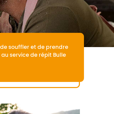
 de souffler et de prendre
u service de répit Bulle