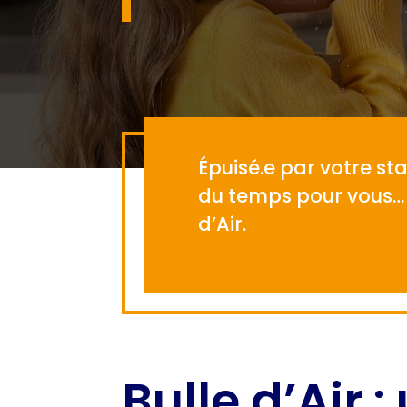
Épuisé.e par votre sta
du temps pour vous… S
d’Air.
Bulle d’Air 