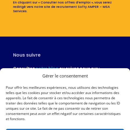
En cliquant sur « Consulter nos offres d’emploi », vous serez
redirigé vers notre site de recrutement Softy AMPER – MSA
Services.
Nous suivre
Consultez
notre blog
ou suivez nous sur :
Gérer le consentement
Pour offrir les meilleures expériences, nous utilisons des technologies
telles que les cookies pour stocker et/ou accéder aux informations des
appareils. Le fait de consentir à ces technologies nous permettra de
Nous contacter
traiter des données telles que le comportement de navigation ou les ID
uniques sur ce site. Le fait de ne pas consentir ou de retirer son
02 97 46 51 97
consentement peut avoir un effet négatif sur certaines caractéristiques
et fonctions.
Nous écrire