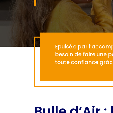
Epuisé.e par l’accom
besoin de faire une 
toute confiance grâce 
Bulle d’Air :