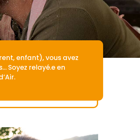
ent, enfant), vous avez
s… Soyez relayé.e en
’Air.