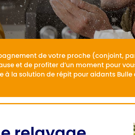
pagnement de votre proche (conjoint, par
pause et de profiter d’un moment pour vou
à la solution de répit pour aidants Bulle d
 le relayage