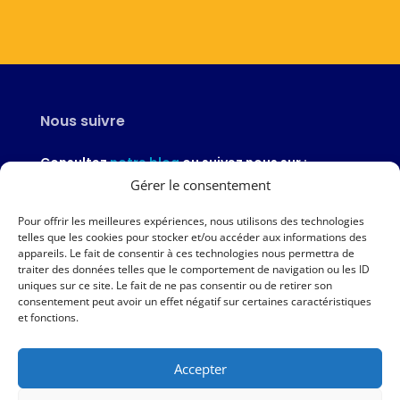
Nous suivre
Consultez
notre blog
ou suivez nous sur :
Gérer le consentement
Pour offrir les meilleures expériences, nous utilisons des technologies
telles que les cookies pour stocker et/ou accéder aux informations des
appareils. Le fait de consentir à ces technologies nous permettra de
Nous contacter
traiter des données telles que le comportement de navigation ou les ID
uniques sur ce site. Le fait de ne pas consentir ou de retirer son
02 97 46 51 97
consentement peut avoir un effet négatif sur certaines caractéristiques
et fonctions.
Nous écrire
Accepter
Nos agences