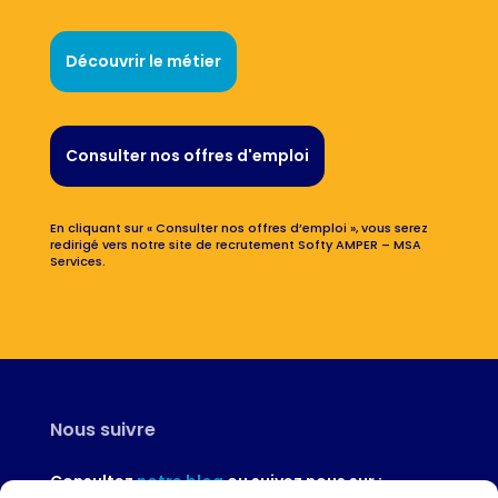
Découvrir le métier
Consulter nos offres d'emploi
En cliquant sur « Consulter nos offres d’emploi », vous serez
redirigé vers notre site de recrutement Softy AMPER – MSA
Services.
Nous suivre
Consultez
notre blog
ou suivez nous sur :