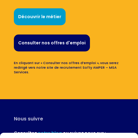
Découvrir le métier
Consulter nos offres d'emploi
En cliquant sur « Consulter nos offres d’emploi », vous serez
redirigé vers notre site de recrutement Softy AMPER – MSA
Services.
Nous suivre
Consultez
notre blog
ou suivez nous sur :