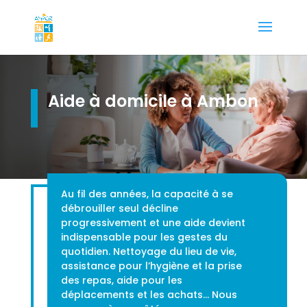
Aide à domicile à Ambon
Au fil des années, la capacité à se
débrouiller seul décline
progressivement et une aide devient
indispensable pour les gestes du
quotidien. Nettoyage du lieu de vie,
assistance pour l’hygiène et la prise
des repas, aide pour les
déplacements et les achats… Nous