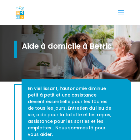
Aide à domicile à Berric
En vieillissant, l’autonomie diminue
petit à petit et une assistance
devient essentielle pour les tâches
de tous les jours. Entretien du lieu de
vie, aide pour la toilette et les repas,
assistance pour les sorties et les
emplettes… Nous sommes là pour
vous aider.