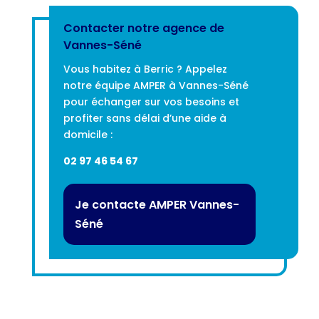
Contacter notre agence de
Vannes-Séné
Vous habitez à Berric ? Appelez
notre équipe AMPER à Vannes-Séné
pour échanger sur vos besoins et
profiter sans délai d’une aide à
domicile :
02 97 46 54 67
Je contacte AMPER Vannes-
Séné