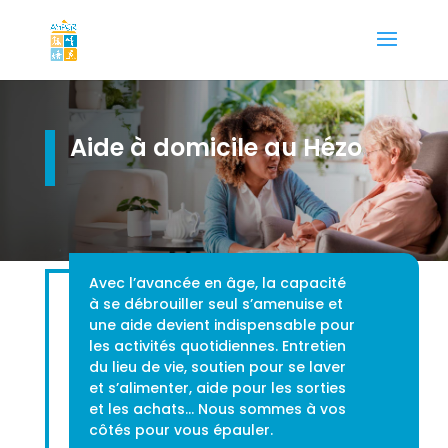
Aide à domicile au Hézo
Avec l’avancée en âge, la capacité
à se débrouiller seul s’amenuise et
une aide devient indispensable pour
les activités quotidiennes. Entretien
du lieu de vie, soutien pour se laver
et s’alimenter, aide pour les sorties
et les achats… Nous sommes à vos
côtés pour vous épauler.