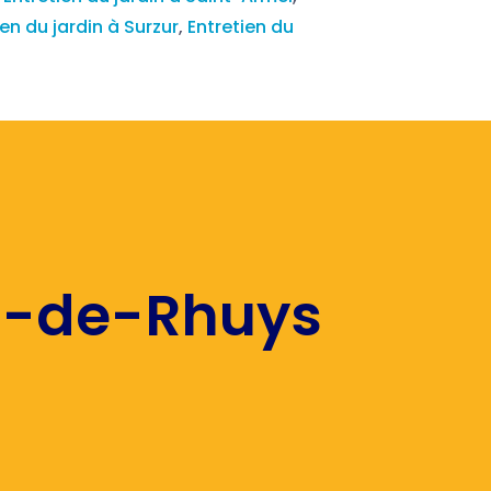
ien du jardin à Surzur
,
Entretien du
as-de-Rhuys