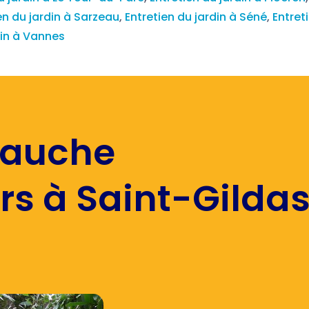
en du jardin à Sarzeau
,
Entretien du jardin à Séné
,
Entret
din à Vannes
auche
ers à Saint-Gild