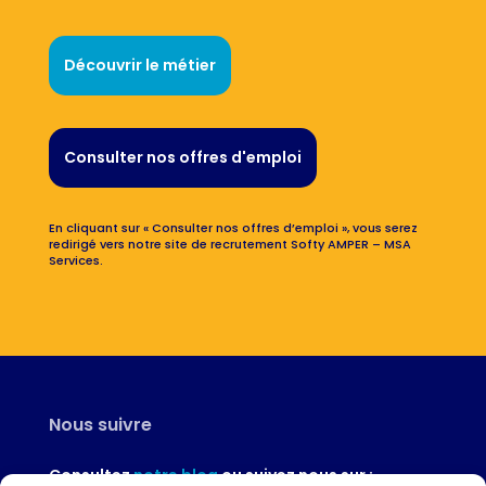
Découvrir le métier
Consulter nos offres d'emploi
En cliquant sur « Consulter nos offres d’emploi », vous serez
redirigé vers notre site de recrutement Softy AMPER – MSA
Services.
Nous suivre
Consultez
notre blog
ou suivez nous sur :