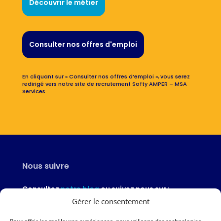
Découvrir le métier
Consulter nos offres d'emploi
En cliquant sur « Consulter nos offres d’emploi », vous serez
redirigé vers notre site de recrutement Softy AMPER – MSA
Services.
Nous suivre
Consultez
notre blog
ou suivez nous sur :
Gérer le consentement