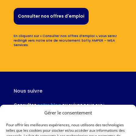
Consulter nos offres d'emploi
En cliquant sur « Consulter nos offres d’emploi », vous serez
redirigé vers notre site de recrutement Softy AMPER – MSA
Services.
Nous suivre
Consultez
notre blog
ou suivez nous sur :
Gérer le consentement
Pour offrir les meilleures expériences, nous utilisons des technologies
telles que les cookies pour stocker et/ou accéder aux informations des
appareils. Le fait de consentir à ces technologies nous permettra de