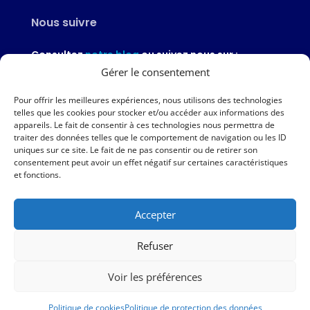
Nous suivre
Consultez
notre blog
ou suivez nous sur :
Gérer le consentement
Pour offrir les meilleures expériences, nous utilisons des technologies
telles que les cookies pour stocker et/ou accéder aux informations des
appareils. Le fait de consentir à ces technologies nous permettra de
Nous contacter
traiter des données telles que le comportement de navigation ou les ID
uniques sur ce site. Le fait de ne pas consentir ou de retirer son
02 97 46 51 97
consentement peut avoir un effet négatif sur certaines caractéristiques
et fonctions.
Nous écrire
Accepter
Nos agences
Refuser
AMPER – 6 avenue du Général Borgnis-Desbordes – VANNES
Voir les préférences
|
Mentions légales
|
Politique de protection des données
|
Politique de cookies
Politique de cookies
Politique de protection des données