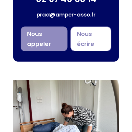
prad@amper-asso.fr
Nous
Nous
appeler
écrire