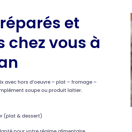
réparés et
és chez vous à
an
x avec hors d’oeuvre – plat – fromage –
omplément soupe ou produit laitier.
r (plat & dessert)
adapté pour votre régime alimentaire