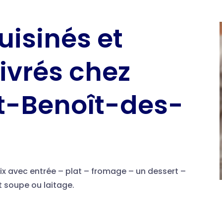
uisinés et
livrés chez
t-Benoît-des-
x avec entrée – plat – fromage – un dessert –
t soupe ou laitage.