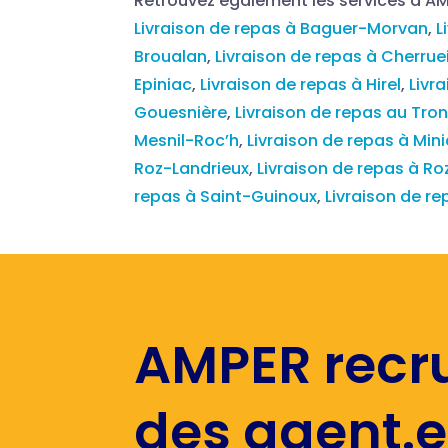
Retrouvez également les services d’A
Livraison de repas à Baguer-Morvan
,
L
Broualan
,
Livraison de repas à Cherrue
Epiniac
,
Livraison de repas à Hirel
,
Livr
Gouesnière
,
Livraison de repas au Tro
Mesnil-Roc’h
,
Livraison de repas à Mi
Roz-Landrieux
,
Livraison de repas à 
repas à Saint-Guinoux
,
Livraison de r
AMPER recr
des agent.e