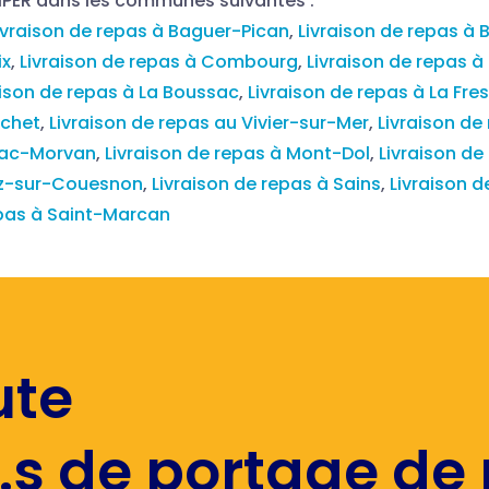
MPER dans les communes suivantes :
ivraison de repas à Baguer-Pican
,
Livraison de repas à
ix
,
Livraison de repas à Combourg
,
Livraison de repas 
aison de repas à La Boussac
,
Livraison de repas à La Fre
nchet
,
Livraison de repas au Vivier-sur-Mer
,
Livraison de
niac-Morvan
,
Livraison de repas à Mont-Dol
,
Livraison de
Roz-sur-Couesnon
,
Livraison de repas à Sains
,
Livraison d
epas à Saint-Marcan
ute
.s de portage de