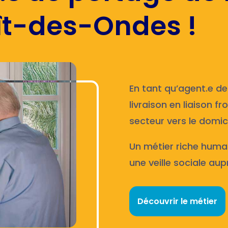
ît-des-Ondes !
En tant qu’agent.e de
livraison en liaison f
secteur vers le domici
Un métier riche huma
une veille sociale aup
Découvrir le métier