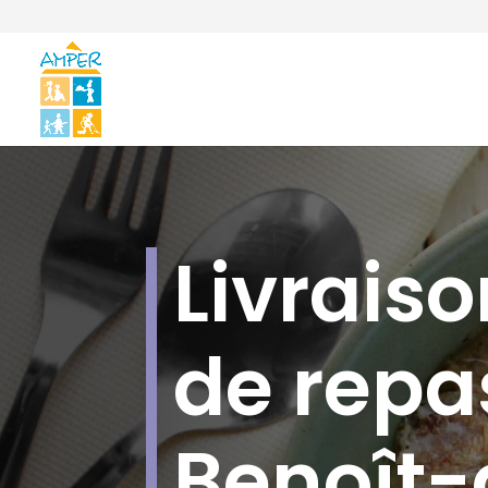
Livraiso
de repa
Benoît