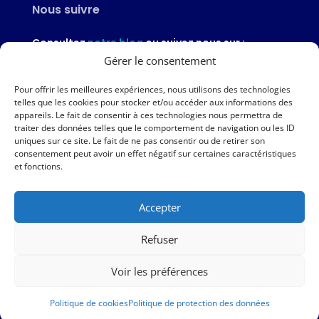
Nous suivre
Consultez
notre blog
ou suivez nous sur :
Gérer le consentement
Pour offrir les meilleures expériences, nous utilisons des technologies
telles que les cookies pour stocker et/ou accéder aux informations des
appareils. Le fait de consentir à ces technologies nous permettra de
Nous contacter
traiter des données telles que le comportement de navigation ou les ID
uniques sur ce site. Le fait de ne pas consentir ou de retirer son
02 97 46 51 97
consentement peut avoir un effet négatif sur certaines caractéristiques
et fonctions.
Nous écrire
Accepter
Nos agences
Refuser
AMPER – 6 avenue du Général Borgnis-Desbordes – VANNES
Voir les préférences
|
Mentions légales
|
Politique de protection des données
|
Politique de cookies
Politique de cookies
Politique de protection des données