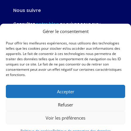
Nous suivre
Consultez
notre blog
ou suivez nous sur :
Gérer le consentement
Pour offrir les meilleures expériences, nous utilisons des technologies
telles que les cookies pour stocker et/ou accéder aux informations des
appareils. Le fait de consentir à ces technologies nous permettra de
Nous contacter
traiter des données telles que le comportement de navigation ou les ID
uniques sur ce site. Le fait de ne pas consentir ou de retirer son
02 97 46 51 97
consentement peut avoir un effet négatif sur certaines caractéristiques
et fonctions.
Nous écrire
Accepter
Nos agences
Refuser
AMPER – 6 avenue du Général Borgnis-Desbordes – VANNES
Voir les préférences
|
Mentions légales
|
Politique de protection des données
|
Politique de cookies
Politique de cookies
Politique de protection des données