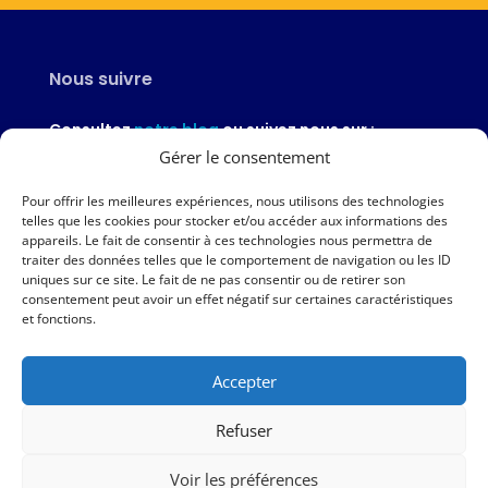
Nous suivre
Consultez
notre blog
ou suivez nous sur :
Gérer le consentement
Pour offrir les meilleures expériences, nous utilisons des technologies
telles que les cookies pour stocker et/ou accéder aux informations des
appareils. Le fait de consentir à ces technologies nous permettra de
Nous contacter
traiter des données telles que le comportement de navigation ou les ID
uniques sur ce site. Le fait de ne pas consentir ou de retirer son
02 97 46 51 97
consentement peut avoir un effet négatif sur certaines caractéristiques
et fonctions.
Nous écrire
Accepter
Nos agences
Refuser
AMPER – 6 avenue du Général Borgnis-Desbordes – VANNES
Voir les préférences