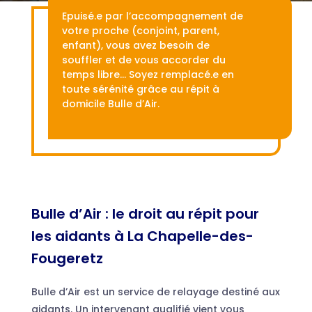
Epuisé.e par l’accompagnement de
votre proche (conjoint, parent,
enfant), vous avez besoin de
souffler et de vous accorder du
temps libre… Soyez remplacé.e en
toute sérénité grâce au répit à
domicile Bulle d’Air.
Bulle d’Air : le droit au répit pour
les aidants à La Chapelle-des-
Fougeretz
Bulle d’Air est un service de relayage destiné aux
aidants. Un intervenant qualifié vient vous