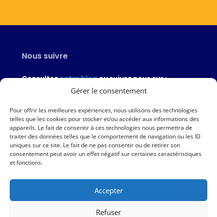
Nous suivre
Consultez
notre blog
ou suivez nous sur :
Gérer le consentement
Pour offrir les meilleures expériences, nous utilisons des technologies
telles que les cookies pour stocker et/ou accéder aux informations des
appareils. Le fait de consentir à ces technologies nous permettra de
Nous contacter
traiter des données telles que le comportement de navigation ou les ID
uniques sur ce site. Le fait de ne pas consentir ou de retirer son
02 97 46 51 97
consentement peut avoir un effet négatif sur certaines caractéristiques
et fonctions.
Nous écrire
Accepter
Nos agences
Refuser