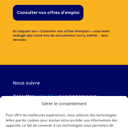
Consulter nos offres d'emploi
En cliquant sur « Consulter nos offres d’emploi », vous serez
redirigé vers notre site de recrutement Softy AMPER – MSA
Services.
Nous suivre
Consultez
notre blog
ou suivez nous sur :
Gérer le consentement
Pour offrir les meilleures expériences, nous utilisons des technologies
telles que les cookies pour stocker et/ou accéder aux informations des
appareils. Le fait de consentir à ces technologies nous permettra de