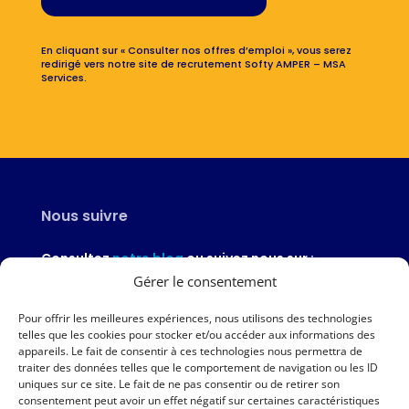
En cliquant sur « Consulter nos offres d’emploi », vous serez
redirigé vers notre site de recrutement Softy AMPER – MSA
Services.
Nous suivre
Consultez
notre blog
ou suivez nous sur :
Gérer le consentement
Pour offrir les meilleures expériences, nous utilisons des technologies
telles que les cookies pour stocker et/ou accéder aux informations des
appareils. Le fait de consentir à ces technologies nous permettra de
Nous contacter
traiter des données telles que le comportement de navigation ou les ID
uniques sur ce site. Le fait de ne pas consentir ou de retirer son
02 97 46 51 97
consentement peut avoir un effet négatif sur certaines caractéristiques