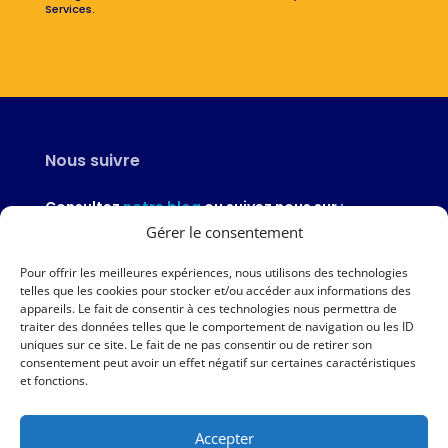
Services.
Nous suivre
Consultez
notre blog
ou suivez nous sur :
Gérer le consentement
Pour offrir les meilleures expériences, nous utilisons des technologies
telles que les cookies pour stocker et/ou accéder aux informations des
appareils. Le fait de consentir à ces technologies nous permettra de
Nous contacter
traiter des données telles que le comportement de navigation ou les ID
uniques sur ce site. Le fait de ne pas consentir ou de retirer son
02 97 46 51 97
consentement peut avoir un effet négatif sur certaines caractéristiques
et fonctions.
Nous écrire
Accepter
Nos agences