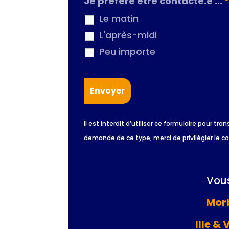
Je préfère être contacté.e ...
Le matin
L'après-midi
Peu importe
Il est interdit d’utiliser ce formulaire pour
demande de ce type, merci de privilégier le c
Vous
Morb
Ille & 