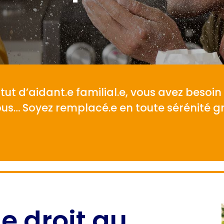
tut d’aidant.e familial.e, vous avez besoin 
s… Soyez remplacé.e en toute sérénité gr
 le droit au