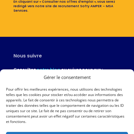
En cliquant sur « Consulter nos offres d’emploi », vous serez
redirigé vers notre site de recrutement Softy AMPER – MSA
Services.
Nous suivre
Consultez
notre blog
ou suivez nous sur :
Gérer le consentement
Pour offrir les meilleures expériences, nous utilisons des technologies
telles que les cookies pour stocker et/ou accéder aux informations des
appareils. Le fait de consentir à ces technologies nous permettra de
Nous contacter
traiter des données telles que le comportement de navigation ou les ID
uniques sur ce site. Le fait de ne pas consentir ou de retirer son
02 97 46 51 97
consentement peut avoir un effet négatif sur certaines caractéristiques
et fonctions.
Nous écrire