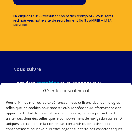
En cliquant sur « Consulter nos offres d’emploi », vous serez
redirigé vers notre site de recrutement Softy AMPER – MSA
Services.
Nous suivre
Consultez
notre blog
ou suivez nous sur :
Gérer le consentement
Pour offrir les meilleures expériences, nous utilisons des technologies
telles que les cookies pour stocker et/ou accéder aux informations des
appareils. Le fait de consentir à ces technologies nous permettra de
Nous contacter
traiter des données telles que le comportement de navigation ou les ID
uniques sur ce site. Le fait de ne pas consentir ou de retirer son
02 97 46 51 97
consentement peut avoir un effet négatif sur certaines caractéristiques