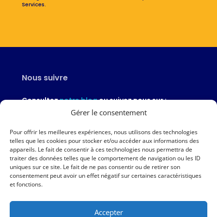
Services.
Nous suivre
Consultez
notre blog
ou suivez nous sur :
Gérer le consentement
Pour offrir les meilleures expériences, nous utilisons des technologies
telles que les cookies pour stocker et/ou accéder aux informations des
appareils. Le fait de consentir à ces technologies nous permettra de
Nous contacter
traiter des données telles que le comportement de navigation ou les ID
uniques sur ce site. Le fait de ne pas consentir ou de retirer son
02 97 46 51 97
consentement peut avoir un effet négatif sur certaines caractéristiques
et fonctions.
Nous écrire
Accepter
Nos agences