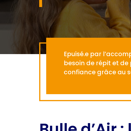
Epuisé.e par l’accom
besoin de répit et de
confiance grâce au ser
Bulle d’Air :