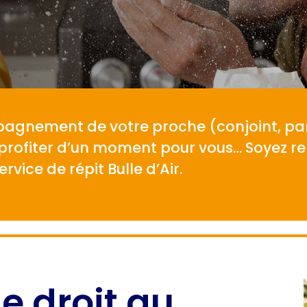
pagnement de votre proche (conjoint, par
 profiter d’un moment pour vous… Soyez re
vice de répit Bulle d’Air.
 le droit au