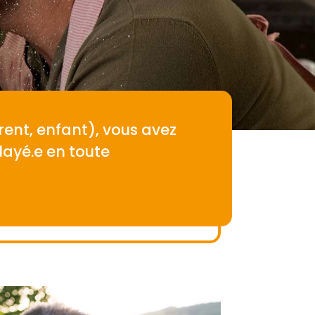
ent, enfant), vous avez
layé.e en toute