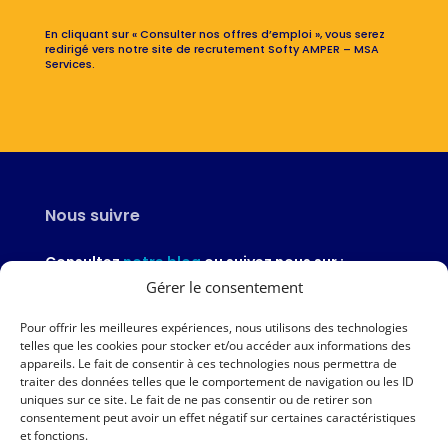
En cliquant sur « Consulter nos offres d’emploi », vous serez
redirigé vers notre site de recrutement Softy AMPER – MSA
Services.
Nous suivre
Consultez
notre blog
ou suivez nous sur :
Gérer le consentement
Pour offrir les meilleures expériences, nous utilisons des technologies
telles que les cookies pour stocker et/ou accéder aux informations des
appareils. Le fait de consentir à ces technologies nous permettra de
Nous contacter
traiter des données telles que le comportement de navigation ou les ID
uniques sur ce site. Le fait de ne pas consentir ou de retirer son
02 97 46 51 97
consentement peut avoir un effet négatif sur certaines caractéristiques
et fonctions.