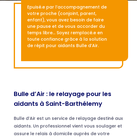
Epuisé.e par l’accompagnement de
votre proche (conjoint, parent,
enfant), vous avez besoin de faire
une pause et de vous accorder du
temps libre… Soyez remplacé.e en
toute confiance grâce à la solution
de répit pour aidants Bulle d’Air.
Bulle d’Air : le relayage pour les
aidants à Saint-Barthélemy
Bulle d’Air est un service de relayage destiné aux
aidants. Un professionnel vient vous soulager et
assure le relais à domicile auprès de votre