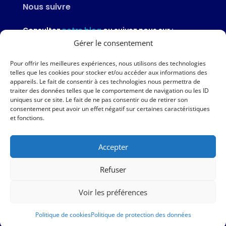
Nous suivre
Consultez
notre blog
ou suivez nous sur :
Gérer le consentement
Pour offrir les meilleures expériences, nous utilisons des technologies
telles que les cookies pour stocker et/ou accéder aux informations des
appareils. Le fait de consentir à ces technologies nous permettra de
Nous contacter
traiter des données telles que le comportement de navigation ou les ID
uniques sur ce site. Le fait de ne pas consentir ou de retirer son
02 97 46 51 97
consentement peut avoir un effet négatif sur certaines caractéristiques
et fonctions.
Nous écrire
Accepter
Nos agences
Refuser
AMPER – 6 avenue du Général Borgnis-Desbordes – VANNES
Voir les préférences
|
Mentions légales
|
Politique de protection des données
|
Politique de cookies
Politique de cookies
Politique de protection des données