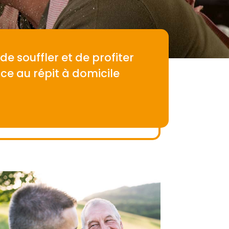
de souffler et de profiter
ce au répit à domicile