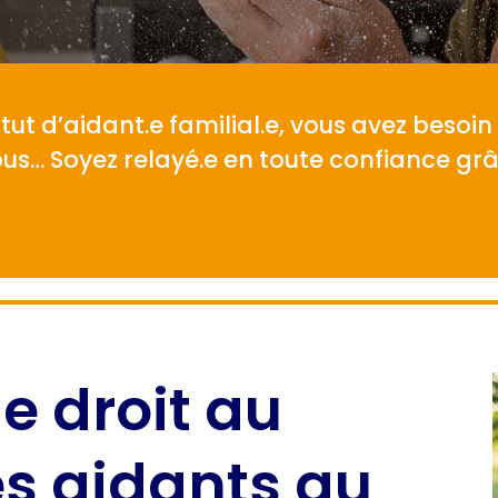
tut d’aidant.e familial.e, vous avez besoin 
s… Soyez relayé.e en toute confiance grâ
 le droit au
es aidants au