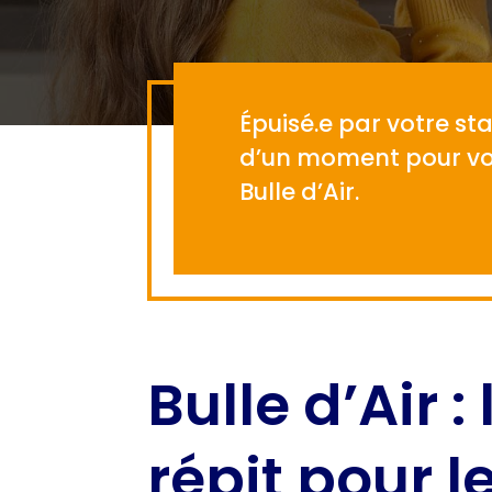
Épuisé.e par votre sta
d’un moment pour vou
Bulle d’Air.
Bulle d’Air :
répit pour l