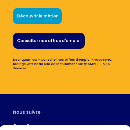
Découvrir le métier
Consulter nos offres d'emploi
En cliquant sur « Consulter nos offres d’emploi », vous serez
redirigé vers notre site de recrutement Softy AMPER – MSA
Services.
Nous suivre
Consultez
notre blog
ou suivez nous sur :