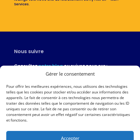
Services.
Nous suivre
Consultez
notre blog
ou suivez nous sur :
Gérer le consentement
Pour offrir les meilleures expériences, nous utilisons des technologies
telles que les cookies pour stocker et/ou accéder aux informations des
appareils. Le fait de consentir à ces technologies nous permettra de
Nous contacter
traiter des données telles que le comportement de navigation ou les ID
uniques sur ce site. Le fait de ne pas consentir ou de retirer son
02 97 46 51 97
consentement peut avoir un effet négatif sur certaines caractéristiques
et fonctions.
Nous écrire
Accepter
Nos agences