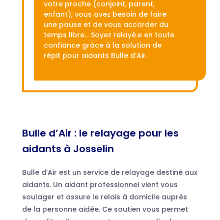
votre proche (conjoint, parent,
enfant), vous avez besoin de faire
une pause et de vous accorder du
temps libre… Soyez relayé.e en toute
confiance grâce à la solution de
répit pour aidants Bulle d’Air.
Bulle d’Air : le relayage pour les
aidants à Josselin
Bulle d’Air est un service de relayage destiné aux
aidants. Un aidant professionnel vient vous
soulager et assure le relais à domicile auprès
de la personne aidée. Ce soutien vous permet