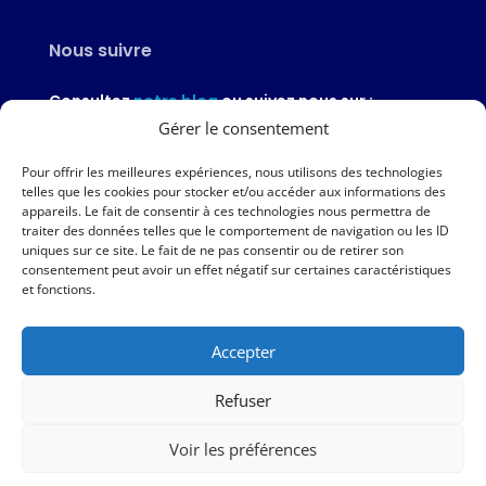
Nous suivre
Consultez
notre blog
ou suivez nous sur :
Gérer le consentement
Pour offrir les meilleures expériences, nous utilisons des technologies
telles que les cookies pour stocker et/ou accéder aux informations des
appareils. Le fait de consentir à ces technologies nous permettra de
Nous contacter
traiter des données telles que le comportement de navigation ou les ID
uniques sur ce site. Le fait de ne pas consentir ou de retirer son
02 97 46 51 97
consentement peut avoir un effet négatif sur certaines caractéristiques
et fonctions.
Nous écrire
Accepter
Nos agences
Refuser
AMPER – 6 avenue du Général Borgnis-Desbordes – VANNES
Voir les préférences
|
Mentions légales
|
Politique de protection des données
|