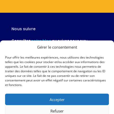
Nous suivre
Consultez
notre blog
ou suivez nous sur :
Gérer le consentement
Pour offrir les meilleures expériences, nous utilisons des technologies
telles que les cookies pour stocker et/ou accéder aux informations des
appareils. Le fait de consentir à ces technologies nous permettra de
Nous contacter
traiter des données telles que le comportement de navigation ou les ID
uniques sur ce site. Le fait de ne pas consentir ou de retirer son
02 97 46 51 97
consentement peut avoir un effet négatif sur certaines caractéristiques
et fonctions.
Nous écrire
Accepter
Nos agences
Refuser