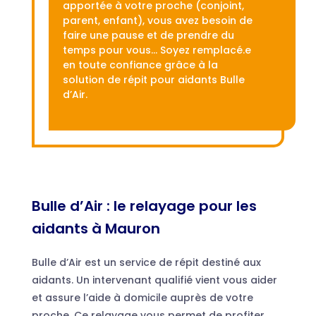
apportée à votre proche (conjoint,
parent, enfant), vous avez besoin de
faire une pause et de prendre du
temps pour vous… Soyez remplacé.e
en toute confiance grâce à la
solution de répit pour aidants Bulle
d’Air.
Bulle d’Air : le relayage pour les
aidants à Mauron
Bulle d’Air est un service de répit destiné aux
aidants. Un intervenant qualifié vient vous aider
et assure l’aide à domicile auprès de votre
proche. Ce relayage vous permet de profiter