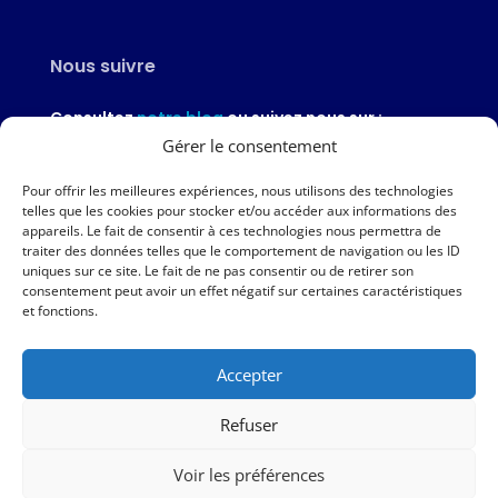
Nous suivre
Consultez
notre blog
ou suivez nous sur :
Gérer le consentement
Pour offrir les meilleures expériences, nous utilisons des technologies
telles que les cookies pour stocker et/ou accéder aux informations des
appareils. Le fait de consentir à ces technologies nous permettra de
Nous contacter
traiter des données telles que le comportement de navigation ou les ID
uniques sur ce site. Le fait de ne pas consentir ou de retirer son
02 97 46 51 97
consentement peut avoir un effet négatif sur certaines caractéristiques
et fonctions.
Nous écrire
Accepter
Nos agences
Refuser
AMPER – 6 avenue du Général Borgnis-Desbordes – VANNES
Voir les préférences
|
Mentions légales
|
Politique de protection des données
|